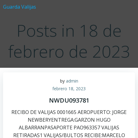
Saltar
Guarda Valijas
al
contenido
Posts in 18 de
febrero de 2023
by
admin
febrero 18, 2023
NWDU093781
RECIBO DE VALIJAS 0001665 AEROPUERTO: JORGE
NEWBERYENTREGA:GARZON HUGO
ALBARRANPASAPORTE PAO963357 VALIJAS
RETIRADAS1 VALIJAS/BULTOS RECIBE:MARCELO